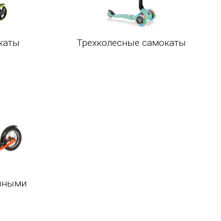
каты
Трехколесные самокаты
вными