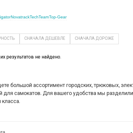
igator
Novatrack
TechTeam
Top-Gear
РНОСТЬ
СНАЧАЛА ДЕШЕВЛЕ
СНАЧАЛА ДОРОЖЕ
х результатов не найдено.
дете большой ассортимент городских, трюковых, элек
ей для самокатов. Для вашего удобства мы разделил
 класса.
та