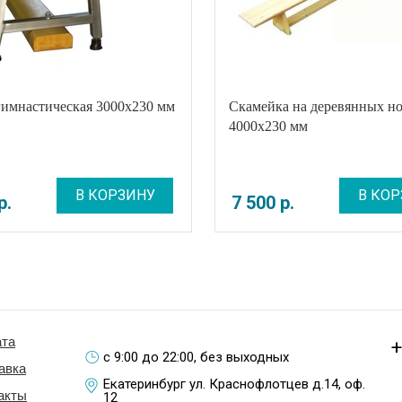
гимнастическая 3000х230 мм
Скамейка на деревянных н
4000x230 мм
В КОРЗИНУ
В КОР
р
.
7 500
р
.
та
+
с 9:00 до 22:00, без выходных
авка
Екатеринбург ул. Краснофлотцев д.14, оф.
акты
12