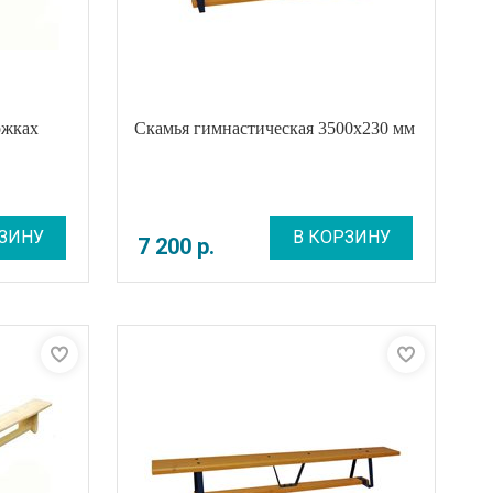
ожках
Скамья гимнастическая 3500х230 мм
ЗИНУ
В КОРЗИНУ
7 200
р
.