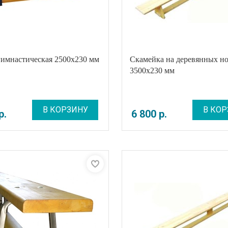
гимнастическая 2500х230 мм
Скамейка на деревянных н
3500x230 мм
В КОРЗИНУ
В КОР
р
.
6 800
р
.