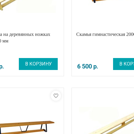
а на деревянных ножках
Скамья гимнастическая 20
0 мм
В КОРЗИНУ
В КОР
р
.
6 500
р
.