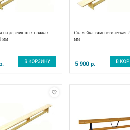
а на деревянных ножках
Скамейка гимнастическая 
0 мм
мм
В КОРЗИНУ
В КОР
р
.
5 900
р
.