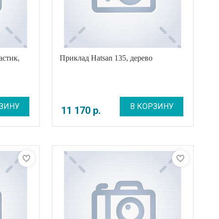
астик,
Приклад Hatsan 135, дерево
ЗИНУ
В КОРЗИНУ
11 170
р
.