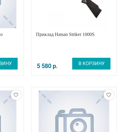
во
Приклад Hatsan Striker 1000S
ЗИНУ
В КОРЗИНУ
5 580
р
.