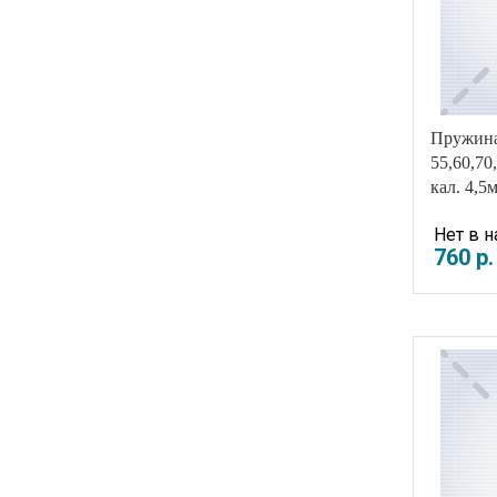
Пружина
55,60,70
кал. 4,5
Нет в 
760
р
.