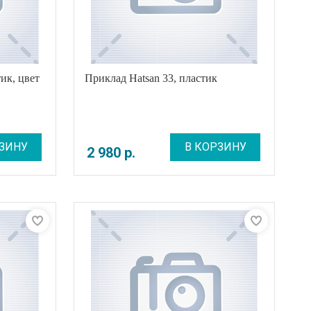
ик, цвет
Приклад Hatsan 33, пластик
ЗИНУ
В КОРЗИНУ
2 980
р
.