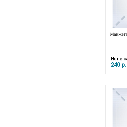
Манжета 
Нет в 
240
р
.