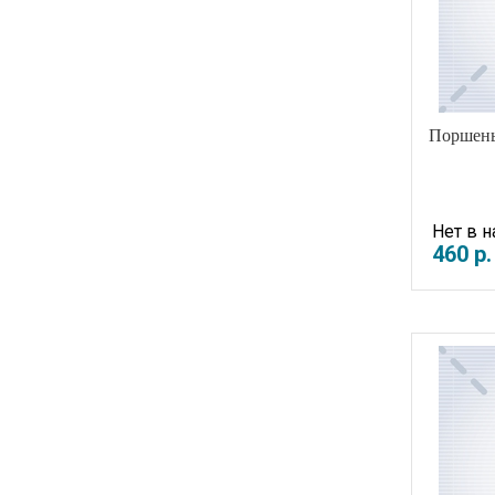
Поршень 
Нет в 
460
р
.