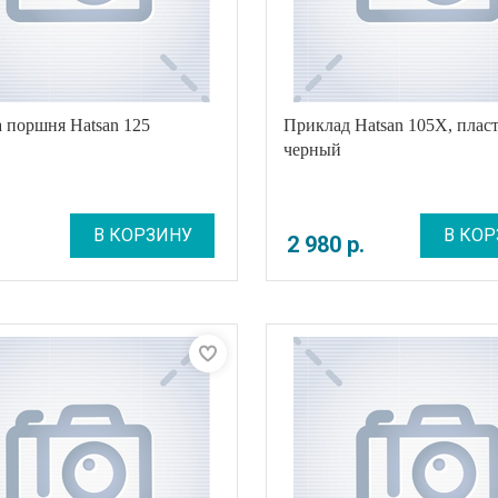
 поршня Hatsan 125
Приклад Hatsan 105X, пласт
черный
В КОРЗИНУ
В КОР
2 980
р
.