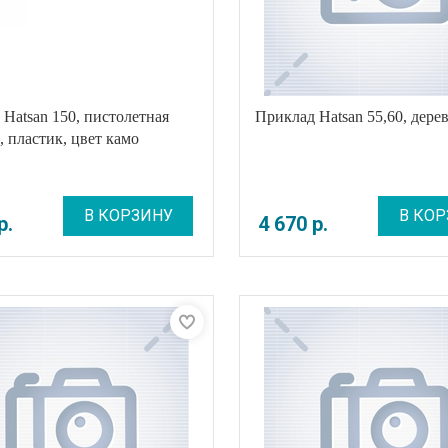
Hatsan 150, пистолетная
Приклад Hatsan 55,60, дере
, пластик, цвет камо
В КОРЗИНУ
В КОР
р
.
4 670
р
.