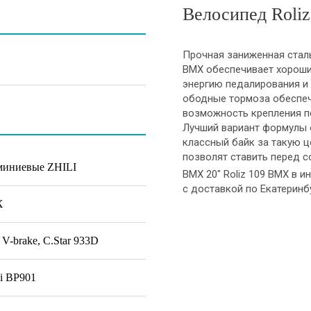
Велосипед Roli
Прочная заниженная сталь
BMX обеспечивает хороши
энергию педалирования и 
ободные тормоза обеспе
возможность крепления пе
Лучший вариант формулы о
классный байк за такую ц
позволят ставить перед 
миниевые ZHILI
BMX 20" Roliz 109 BMX в и
с доставкой по Екатеринбу
X
V-brake, C.Star 933D
i BP901