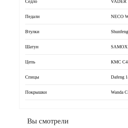
Седло
VADER
Педали
NECO W
Втулки
Shunfen
Шатун
SAMOX 
Цепь
КМС С4
Спицы
Dafeng 
Покрышки
Wanda C
Вы смотрели