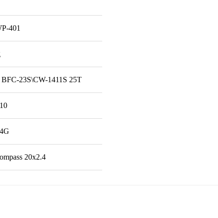
P-401
g
BFC-23S\CW-1411S 25T
10
14G
ompass 20х2.4