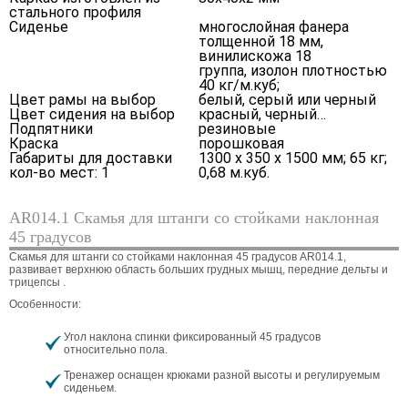
стального профиля
Сиденье
многослойная фанера
толщенной 18 мм,
винилискожа 18
группа, изолон плотностью
40 кг/м.куб;
Цвет рамы на выбор
белый, серый или черный
Цвет сидения на выбор
красный, черный…
Подпятники
резиновые
Краска
порошковая
Габариты для доставки
1300 x 350 x 1500 мм; 65 кг;
кол-во мест: 1
0,68 м.куб.
AR014.1 Скамья для штанги со стойками наклонная
45 градусов
Скамья для штанги со стойками наклонная 45 градусов AR014.1,
развивает верхнюю область больших грудных мышц, передние дельты и
трицепсы .
Особенности:
Угол наклона спинки фиксированный 45 градусов
относительно пола.
Тренажер оснащен крюками разной высоты и регулируемым
сиденьем.