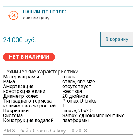
НАШЛИ ДЕШЕВЛЕ?
снизим цену
24 000
руб.
В корзину
НЕТ В НАЛИЧИИ
Технические характеристики
Материал рамы
сталь
Рама
сталь, one size
Амортизация
отсутствует
констркция вилки
жесткая
Диаметр колес
20 дюймов
Тип заднего тормоза
Promax U-brake
количество скоростей
1
Покрышки
Innova, 20x2.0
Система
Samox, однокомпонентные
Конструкция педалей
платформы
BMX - байк Cronus Galaxy 1.0 2018