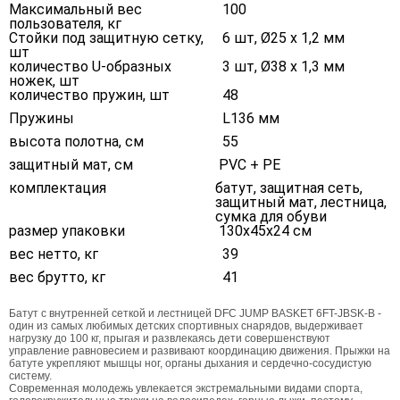
Максимальный вес
100
пользователя, кг
Стойки под защитную сетку
,
6 шт, Ø25 х 1,2 мм
шт
количество U-образных
3 шт, Ø38 х 1,3 мм
ножек, шт
количество пружин, шт
48
Пружины
L136 мм
высота полотна, см
55
защитный мат, см
PVC + PE
комплектация
батут, защитная сеть,
защитный мат, лестница,
сумка для обуви
размер упаковки
130х45х24 см
вес нетто, кг
39
вес брутто, кг
41
Батут с внутренней сеткой и лестницей DFC JUMP BASKET 6FT-JBSK-B -
один из самых любимых детских спортивных снарядов, выдерживает
нагрузку до 100 кг, прыгая и развлекаясь дети совершенствуют
управление равновесием и развивают координацию движения. Прыжки на
батуте укрепляют мышцы ног, органы дыхания и сердечно-сосудистую
систему.
Современная молодежь увлекается экстремальными видами спорта,