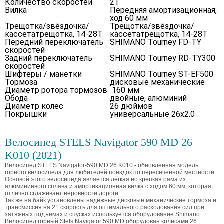
Количество скоростей
21
Вилка
Передняя амортизационная,
ход 60 мм
Трещотка/звёздочка/
Трещотка/звёздочка/
кассетатрещотка, 14-28Т
кассетатрещотка, 14-28Т
Передний переключатель
SHIMANO Tourney FD-TY
скоростей
Задний переключатель
SHIMANO Tourney RD-TY300
скоростей
Шифтеры / манетки
SHIMANO Tourney ST-EF500
Тормоза
дисковые механические
Диаметр ротора тормозов
160 мм
Обода
двойные, алюминий
Диаметр колес
26 дюймов
Покрышки
универсальные 26х2.0
Велосипед STELS Navigator 590 MD 26
K010 (2021)
Велосипед STELS Navigator-590 MD 26 K010 - обновленная модель
горного велосипеда для любителей поездок по пересеченной местности.
Основой этого велосипеда является лёгкая но крепкая рама из
алюминиевого сплава и амортизационная вилка с ходом 60 мм, которая
отлично сглаживает неровности дороги.
Так же на байк установлены надежные дисковые механические тормоза и
трансмиссия на 21 скорость для оптимального расходования сил при
затяжных подъёмах и спусках используется оборудование Shimano.
Велосипед горный Stels Navigator 590 MD оборудован колёсами 26