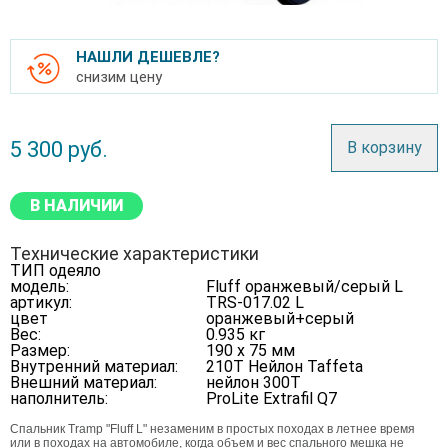
НАШЛИ ДЕШЕВЛЕ?
снизим цену
5 300
руб.
В корзину
В НАЛИЧИИ
Технические характеристики
ТИП одеяло
модель:
Fluff оранжевый/серый L
артикул:
TRS-017.02 L
цвет
оранжевый+серый
Вес:
0.935 кг
Размер:
190 х 75 мм
Внутренний материал:
210T Нейлон Taffeta
Внешний материал:
нейлон 300T
наполнитель:
ProLite Extrafil Q7
Спальник Tramp "Fluff L" незаменим в простых походах в летнее время
или в походах на автомобиле, когда объем и вес спального мешка не