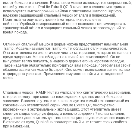
имеет большого значения. В спальном мешке используется современный,
мягкий утеплитель - ProLite Extrafil Q7. В качестве внешнего материала
используется высокопрочный нейлон с плетением Diamond RipStop,
надежно защищающий спальный мешок от влаги и повреждений.
Приятный на ощупь внутренний материал изготовлен из
нейлона. Удобный компрессионный мешок позволяет минимизировать
транспортный объем и защищает спальный мешок от повреждений во
время похода.
Отличный спальный мешок в форме кокона представляет нам компания
Tramp. Модель называется Tramp Fluff и обладает отличным качеством.
Она изготовлена из экологически чистых материалов, которые не наносят
вреда здоровью. Мешок обладает отличной теплоизоляцией. Он не
выпускает тепло погулять, а надежно держит его на коротком поводке.
Такое изделие обязательно пригодиться вам в походе, поэтому вам стоит
обзавестись им как можно быстрей. Оно может использоваться не только
в природных условиях. Применение ему можно найти и в ежедневной
жизни.
Спальный мешок TRAMP Fluff из ультралегких синтетических материалов,
которые помогут при сложных восхождениях, где вес имеет большое
значение. В качестве утеплителя используется самый технологичный из
современных утеплителей серии ProLite Extrafil Q7, многократно
проверенный в экстремальных экспедициях. Этот утеплитель имеет
сложную спиралевидную форму, а волокно содержит 7 полых каналов,
придающих дополнительную теплоизоляцию, не увеличивая вес изделия.
В отличие от пуха, Quallofil гипоаллергенный и не теряет своих свойств
при намокании.