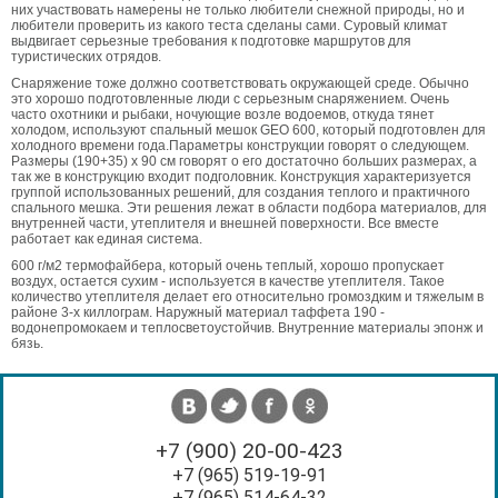
них участвовать намерены не только любители снежной природы, но и
любители проверить из какого теста сделаны сами. Суровый климат
выдвигает серьезные требования к подготовке маршрутов для
туристических отрядов.
Снаряжение тоже должно соответствовать окружающей среде. Обычно
это хорошо подготовленные люди с серьезным снаряжением. Очень
часто охотники и рыбаки, ночующие возле водоемов, откуда тянет
холодом, используют спальный мешок GEO 600, который подготовлен для
холодного времени года.Параметры конструкции говорят о следующем.
Размеры (190+35) x 90 см говорят о его достаточно больших размерах, а
так же в конструкцию входит подголовник. Конструкция характеризуется
группой использованных решений, для создания теплого и практичного
спального мешка. Эти решения лежат в области подбора материалов, для
внутренней части, утеплителя и внешней поверхности. Все вместе
работает как единая система.
600 г/м
2
термофайбера, который очень теплый, хорошо пропускает
воздух, остается сухим - используется в качестве утеплителя. Такое
количество утеплителя делает его относительно громоздким и тяжелым в
районе 3-х киллограм. Наружный материал таффета 190 -
водонепромокаем и теплосветоустойчив. Внутренние материалы эпонж и
бязь.
+7 (900) 20-00-423
+7 (965) 519-19-91
+7 (965) 514-64-32