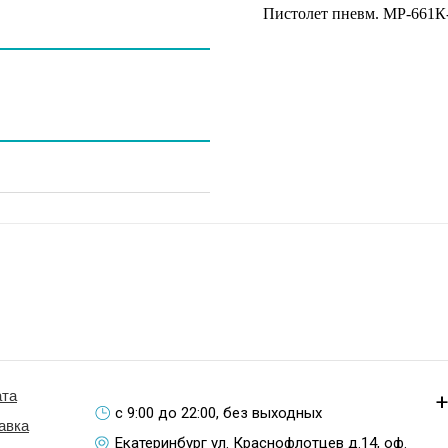
Пистолет пневм. МР-661К
та
+
с 9:00 до 22:00, без выходных
авка
Екатеринбург ул. Краснофлотцев д.14, оф.