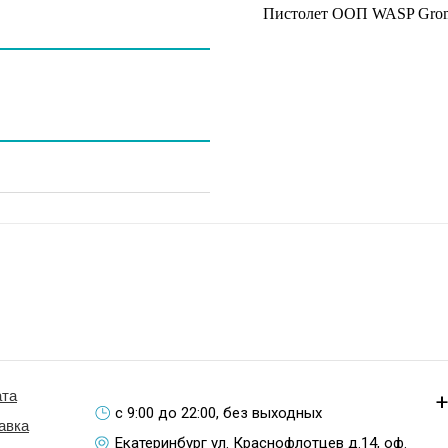
Пистолет ООП WASP Grom 
та
+
с 9:00 до 22:00, без выходных
авка
Екатеринбург ул. Краснофлотцев д.14, оф.