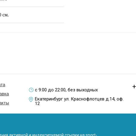
 см.
та
+
с 9:00 до 22:00, без выходных
авка
Екатеринбург ул. Краснофлотцев д.14, оф.
акты
12
чия активной и индексируемой ссылки на sport-