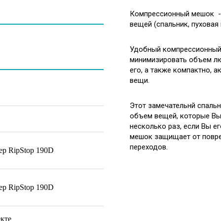
Компрессионный мешок - 
вещей (спальник, пуховая к
Удобный компрессионный 
минимизировать объем лю
его, а также компактно, 
вещи.
Этот замечательнй спаль
объем вещей, которые Вы 
несколько раз, если Вы е
мешок защищает от повре
переходов.
ер RipStop 190D
ер RipStop 190D
екте