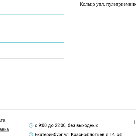
Кольцо упл. пулеприемни
та
+
с 9:00 до 22:00, без выходных
авка
Екатеринбург ул. Краснофлотцев д.14, оф.