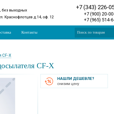
+7 (343) 226-0
0, без выходных
+7 (900) 20-0
ул. Краснофлотцев д.14, оф. 12
+7 (965) 514-
ставка
Контакты
я CF-X
досылателя CF-X
НАШЛИ ДЕШЕВЛЕ?
снизим цену