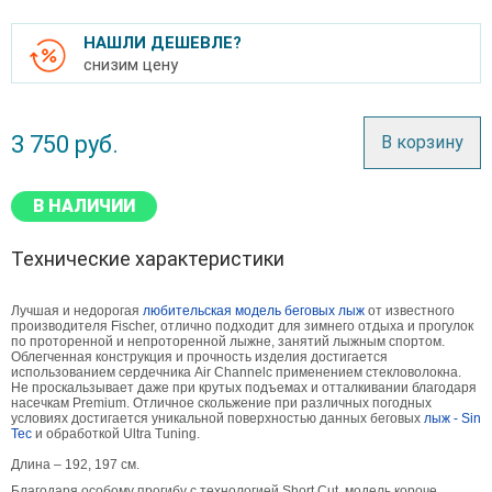
НАШЛИ ДЕШЕВЛЕ?
снизим цену
3 750
руб.
В корзину
В НАЛИЧИИ
Технические характеристики
Лучшая и недорогая
любительская модель беговых лыж
от известного
производителя Fischer, отлично подходит для зимнего отдыха и прогулок
по проторенной и непроторенной лыжне, занятий лыжным спортом.
Облегченная конструкция и прочность изделия достигается
использованием сердечника Air Channelс применением стекловолокна.
Не проскальзывает даже при крутых подъемах и отталкивании благодаря
насечкам Premium. Отличное скольжение при различных погодных
условиях достигается уникальной поверхностью данных беговых
лыж - Sin
Tec
и обработкой Ultra Tuning.
Длина – 192, 197 см.
Благодаря особому прогибу с технологией Short Cut, модель короче